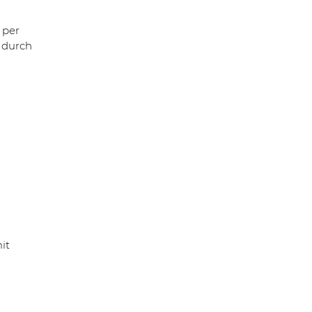
 per
f durch
it