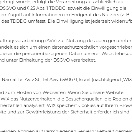
fragt wurde, erfolgt die Verarbeitung ausschließlich auf
 a DSGVO und § 25 Abs. 1 TDDDG, soweit die Einwilligung die
n Zugriff auf Informationen im Endgerät des Nutzers (z. B.
 des TDDDG umfasst. Die Einwilligung ist jederzeit widerrufb
Auftragsverarbeitung (AVV) zur Nutzung des oben genannte
handelt es sich um einen datenschutzrechtlich vorgeschrieb
ss dieser die personenbezogenen Daten unserer Websitebesu
d unter Einhaltung der DSGVO verarbeitet.
 Namal Tel Aviv St., Tel Aviv 6350671, Israel (nachfolgend „WIX“
 und zum Hosten von Webseiten. Wenn Sie unsere Website
 WIX das Nutzerverhalten, die Besucherquellen, die Region 
erzahlen analysiert. WIX speichert Cookies auf Ihrem Brows
site und zur Gewährleistung der Sicherheit erforderlich sind
t werden, können auf verschiedenen Servern weltweit gespei