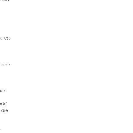
DSGVO
 eine
ar.
rk“
 die
r