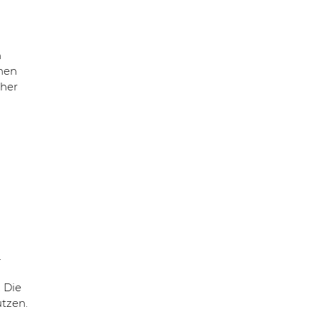
n
enen
cher
.
 Die
utzen.