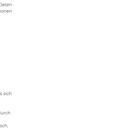
 Daten
tionen
s sich
durch
sch,