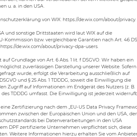
en u. a. in den USA.
enschutzerklärung von WIX:
https://de.wix.com/about/privacy.
 und sonstige Drittstaaten wird laut WIX auf die
EU-Kommission bzw. vergleichbare Garantien nach Art. 46 
:
https://de.wix.com/about/privacy-dpa-users.
auf Grundlage von Art. 6 Abs. 1 lit. f DSGVO. Wir haben ein
 möglichst zuverlässigen Darstellung unserer Website. Sofern
fragt wurde, erfolgt die Verarbeitung ausschließlich auf
 a DSGVO und § 25 Abs. 1 TDDDG, soweit die Einwilligung die
n Zugriff auf Informationen im Endgerät des Nutzers (z. B.
 des TDDDG umfasst. Die Einwilligung ist jederzeit widerrufb
eine Zertifizierung nach dem „EU-US Data Privacy Framewo
nkommen zwischen der Europäischen Union und den USA, der
schutzstandards bei Datenverarbeitungen in den USA
dem DPF zertifizierte Unternehmen verpflichtet sich, diese
en. Weitere Informationen hierzu erhalten Sie vom Anbiete