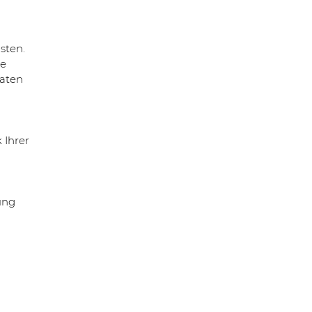
sten.
ie
Daten
 Ihrer
ung