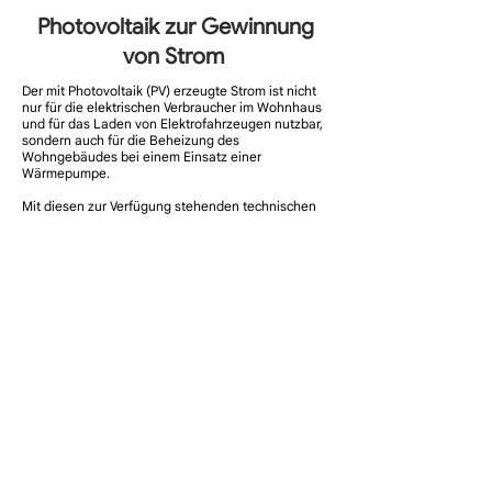
Photovoltaik zur Gewinnung
von Strom
Der mit Photovoltaik (PV) erzeugte Strom ist nicht
nur für die elektrischen Verbraucher im Wohnhaus
und für das Laden von Elektrofahrzeugen nutzbar,
sondern auch für die Beheizung des
Wohngebäudes bei einem Einsatz einer
Wärmepumpe.
Mit diesen zur Verfügung stehenden technischen
Möglichkeiten können Energiesysteme nicht nur
für Neubauten, sondern auch für bestehende
Wohngebäude konzipiert werden. Allerdings ist es
sehr wichtig, bei bestehenden Gebäuden auf die
vorhandenen Gegebenheiten einzugehen und die
Potenziale zu ermitteln.
Eine Photovoltaik-Anlage ist umso lukrativer, je
mehr des erzeugten Stromes selbst verbraucht
wird. Ein regelmäßiges Laden eines
Elektrofahrzeugs kann den Eigenverbrauchsanteil
erheblich steigern. Zur Übertragung höherer
Ladeleistungen ist die Installation einer Wallbox
sinnvoll.
Dabei kann mit einem Energiemanagementsystem
die Verteilung des selbst erzeugten PV-Stroms auf