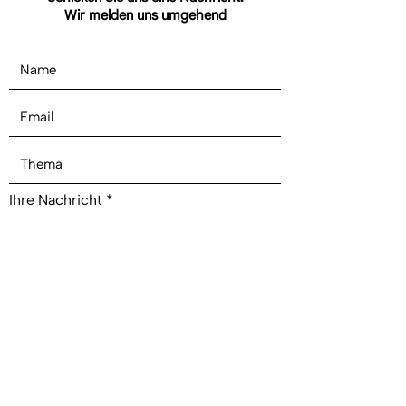
Wir melden uns umgehend
Ihre Nachricht
Ja, ich habe die Datenschutzerklärung
zur Kenntnis genommen und bin damit
einverstanden, dass die von mir
angegebenen Daten elektronisch
erhoben und gespeichert werden. Meine
Daten werden dabei nur streng