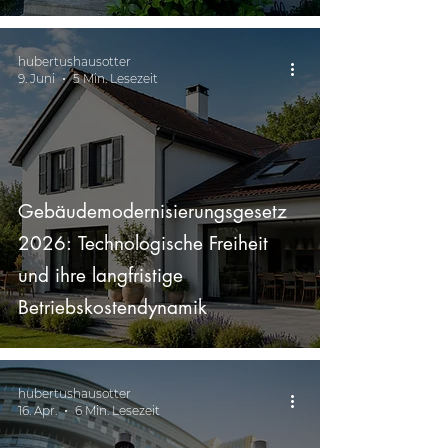
hubertushausotter
9. Juni
5 Min. Lesezeit
Gebäudemodernisierungsgesetz
2026: Technologische Freiheit
und ihre langfristige
Betriebskostendynamik
hubertushausotter
16. Apr.
6 Min. Lesezeit