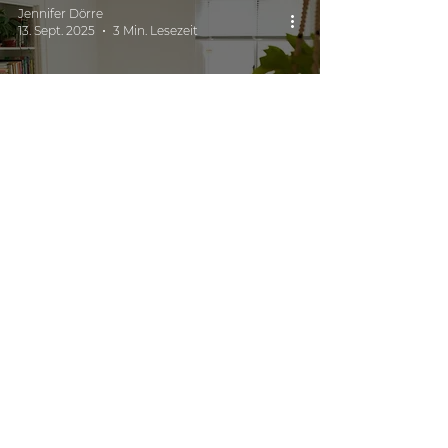
Jennifer Dörre
13. Sept. 2025
3 Min. Lesezeit
Energie sparen im Alltag: 7 Tipps,
die wir empfehlen
hubertushausotter
3. Sept. 2025
4 Min. Lesezeit