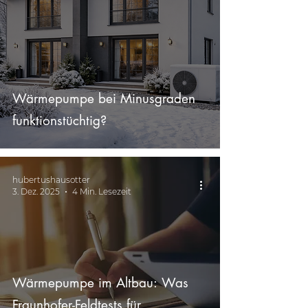
Wärmepumpe bei Minusgraden
funktionstüchtig?
hubertushausotter
3. Dez. 2025
4 Min. Lesezeit
Wärmepumpe im Altbau: Was
Fraunhofer-Feldtests für