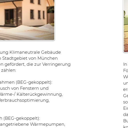
ung Klimaneutrale Gebäude
im Stadtgebiet von München
gefördert, die zur Verringerung
I
 zählen:
Fö
W
ahmen (BEG-gekoppelt):
um
usch von Fenstern und
er
Wärme-/ Kälterückgewinnung,
Ge
 Verbrauchsoptimierung,
so
Ei
da
 (BEG-gekoppelt):
B
ch angetriebene Wärmepumpen,
ko