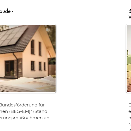
äude -
B
undesförderung für
D
men (BEG-EM)“ (Stand:
e
anierungsmaßnahmen an
m
M