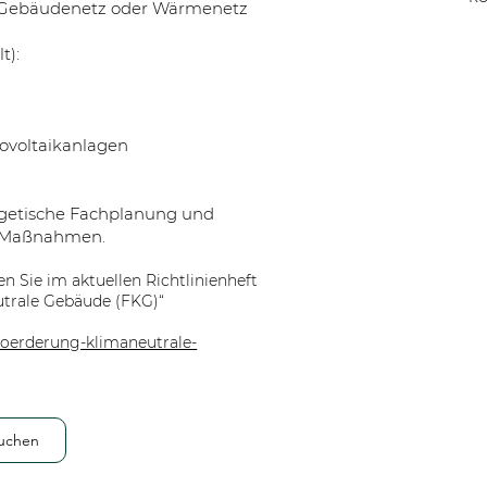
 Gebäudenetz oder Wärmenetz
t):
tovoltaikanlagen
getische Fachplanung und
e Maßnahmen.
en Sie im aktuellen Richtlinienheft
rale Gebäude (FKG)“
/foerderung-klimaneutrale-
buchen