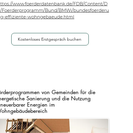
ttps://www.foerderdatenbank.de/FDB/Content/D
E/Foerderprogramm/Bund/BMWi/bundesfoerderu
g-effiziente-wohngebaeude.html
Kostenloses Erstgespräch buchen
örderprogrammen von Gemeinden für die
nergetische Sanierung und die Nutzung
rneuerbarer Energien im
ohngebäudebereich