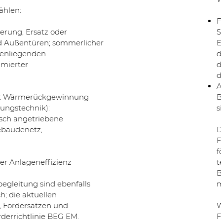
ählen:
F
rung, Ersatz oder
S
nd Außentüren; sommerlicher
E
enliegenden
d
imierter
d
d
A
mit Wärmerückgewinnung
B
ungstechnik):
s
isch angetriebene
ebäudenetz,
D
F
f
er Anlageneffizienz
t
B
gleitung sind ebenfalls
h; die aktuellen
 Fördersätzen und
W
rderrichtlinie BEG EM.
F