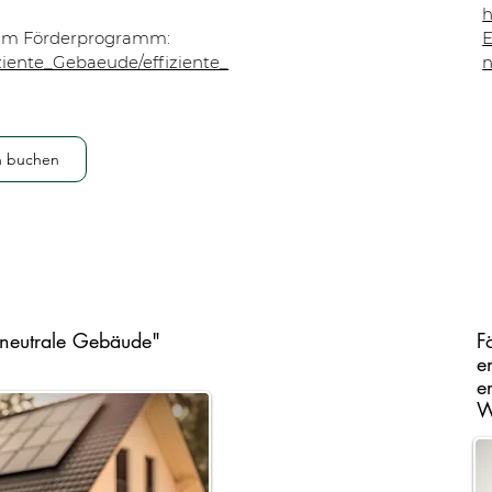
h
 zum Förderprogramm:
ziente_Gebaeude/effiziente_
n
h buchen
neutrale Gebäude"
F
e
e
W