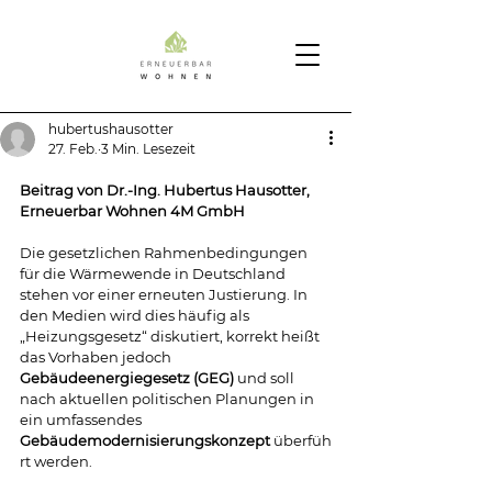
hubertushausotter
27. Feb.
3 Min. Lesezeit
Beitrag von Dr.-Ing. Hubertus Hausotter, 
Erneuerbar Wohnen 4M GmbH
Die gesetzlichen Rahmenbedingungen 
für die Wärmewende in Deutschland 
stehen vor einer erneuten Justierung. In 
den Medien wird dies häufig als 
„Heizungsgesetz“ diskutiert, korrekt heißt 
das Vorhaben jedoch 
Gebäudeenergiegesetz (GEG)
 und soll 
nach aktuellen politischen Planungen in 
ein umfassendes 
Gebäudemodernisierungskonzept
 überfüh
rt werden.