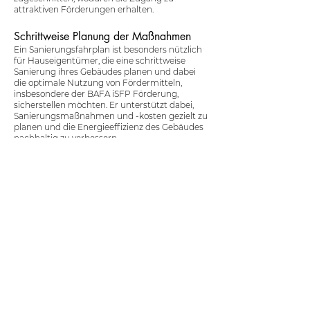
attraktiven Förderungen erhalten.
Schrittweise Planung der Maßnahmen
Ein Sanierungsfahrplan ist besonders nützlich
für Hauseigentümer, die eine schrittweise
Sanierung ihres Gebäudes planen und dabei
die optimale Nutzung von Fördermitteln,
insbesondere der BAFA iSFP Förderung,
sicherstellen möchten. Er unterstützt dabei,
Sanierungsmaßnahmen und -kosten gezielt zu
planen und die Energieeffizienz des Gebäudes
nachhaltig zu verbessern.
Energieeinsparung und
Planungssicherheit
Durch die Umsetzung der empfohlenen
Maßnahmen können die Energiekosten
spürbar gesenkt werden. Mit einem gut
geplanten Antragsablauf lassen sich mögliche
Förderungen, wie die BAFA iSFP Förderung,
clever nutzen. Dies führt zu langfristigen
Kosteneinsparungen durch einen geringeren
Energieverbrauch. Der Sanierungsfahrplan
bietet eine klare Übersicht über die
sinnvollsten Maßnahmen, deren Kosten und
die zu erwartenden Einsparungen.