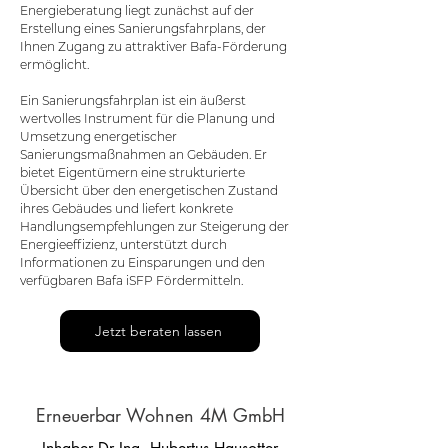
Energieberatung liegt zunächst auf der
Erstellung eines Sanierungsfahrplans, der
Ihnen Zugang zu attraktiver Bafa-Förderung
ermöglicht.
Ein Sanierungsfahrplan ist ein äußerst
wertvolles Instrument für die Planung und
Umsetzung energetischer
Sanierungsmaßnahmen an Gebäuden. Er
bietet Eigentümern eine strukturierte
Übersicht über den energetischen Zustand
ihres Gebäudes und liefert konkrete
Handlungsempfehlungen zur Steigerung der
Energieeffizienz, unterstützt durch
Informationen zu Einsparungen und den
verfügbaren Bafa iSFP Fördermitteln.
Jetzt beraten lassen
Erneuerbar Wohnen 4M GmbH