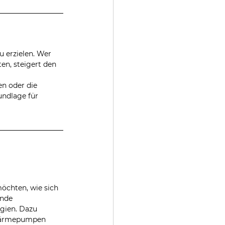
 erzielen. Wer 
en, steigert den 
en oder die 
undlage für 
 
öchten, wie sich 
nde 
gien. Dazu 
 Wärmepumpen 