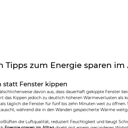
n Tipps zum Energie sparen im 
en statt Fenster kippen
älschlicherweise davon aus, dass dauerhaft gekippte Fenster be
ührt das Kippen jedoch zu deutlich höheren Wärmeverlusten als ku
als täglich die Fenster für fünf bis zehn Minuten weit zu öffnen. 
tauscht, während die in den Wänden gespeicherte Wärme weitg
toßlüften die Luftqualität, reduziert Feuchtigkeit und beugt Sc
ch 
Energie sparen im Alltag
 direkt mit einem gesünderen Wohn