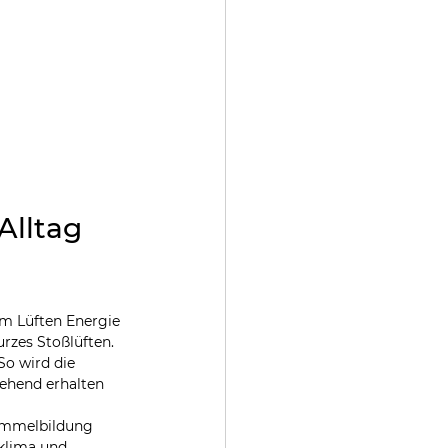
Alltag
im Lüften Energie 
rzes Stoßlüften. 
So wird die 
ehend erhalten 
himmelbildung 
klima und 