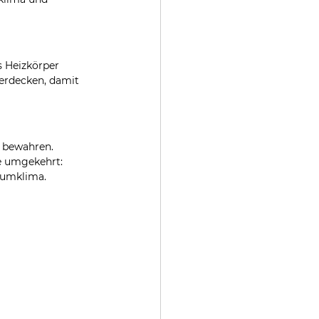
s Heizkörper 
verdecken, damit 
 bewahren. 
e umgekehrt: 
aumklima. 