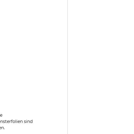
e 
sterfolien sind 
en.