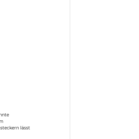
nnte 
am 
teckern lässt 